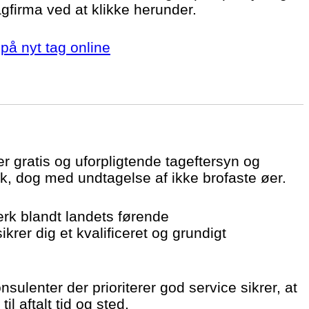
agfirma ved at klikke herunder.
på nyt tag online
er gratis og uforpligtende tageftersyn og
k, dog med undtagelse af ikke brofaste øer.
ærk blandt landets førende
krer dig et kvalificeret og grundigt
sulenter der prioriterer god service sikrer, at
il aftalt tid og sted.