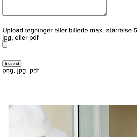
Upload tegninger eller billede max. størrelse 
jpg, eller pdf
Please leave this field empty.
png, jpg, pdf