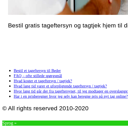
Bestil gratis tageftersyn og tagtjek hjem til d
Bestil et tageftersyn til Beder
FAQ – ofte stillede spørgsmål
Hvad koster et tageftersyn / tagtjek?
Hvad lang tid varer et uforpligtende tageftersyn / tagtjek?
Hvor lang tid går der fra tageftersynet, til jeg modtager en overslagspri
Har i en prisberegner hvor jeg selv kan beregne pris på nyt tag online?
© All rights reserved 2010-2020
Sprog »