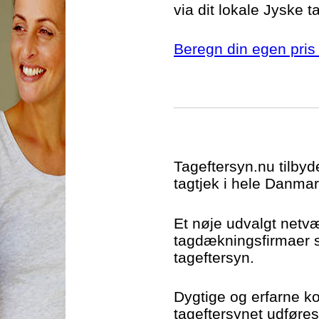
via dit lokale Jyske t
Beregn din egen pris 
Tageftersyn.nu tilbyd
tagtjek i hele Danmar
Et nøje udvalgt netv
tagdækningsfirmaer si
tageftersyn.
Dygtige og erfarne kon
tageftersynet udføres t