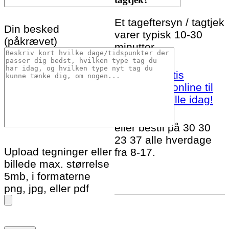
Et tageftersyn / tagtjek
Din besked
varer typisk 10-30
(påkrævet)
minutter.
Bestil et gratis
tageftersyn online til
Dronningmølle idag!
eller bestil på 30 30
23 37 alle hverdage
Upload tegninger eller
fra 8-17.
billede max. størrelse
5mb, i formaterne
png, jpg, eller pdf