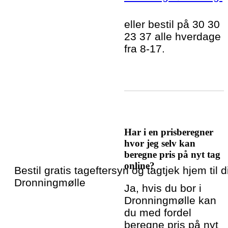
eller bestil på 30 30
23 37 alle hverdage
fra 8-17.
Har i en prisberegner
hvor jeg selv kan
beregne pris på nyt tag
online?
Bestil gratis tageftersyn og tagtjek hjem til di
Dronningmølle
Ja, hvis du bor i
Dronningmølle kan
du med fordel
beregne pris på nyt