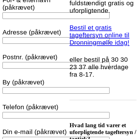
fuldstændigt gratis og
(påkrævet)
uforpligtende.
Bestil et gratis
Adresse (påkrævet)
tageftersyn online til
Dronningmølle idag!
Postnr. (påkrævet)
eller bestil på 30 30
23 37 alle hverdage
fra 8-17.
By (påkrævet)
Telefon (påkrævet)
Hvad lang tid varer et
Din e-mail (påkrævet)
uforpligtende tageftersyn /
tagtjek?