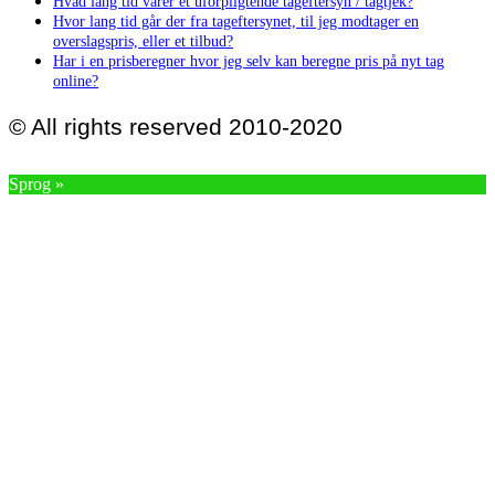
Hvad lang tid varer et uforpligtende tageftersyn / tagtjek?
Hvor lang tid går der fra tageftersynet, til jeg modtager en
overslagspris, eller et tilbud?
Har i en prisberegner hvor jeg selv kan beregne pris på nyt tag
online?
© All rights reserved 2010-2020
Sprog »