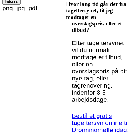
Hvor lang tid går der fra
Please leave this field empty.
png, jpg, pdf
tageftersynet, til jeg
modtager en
overslagspris, eller et
tilbud?
Efter tageftersynet
vil du normalt
modtage et tilbud,
eller en
overslagspris på dit
nye tag, eller
tagrenovering,
indenfor 3-5
arbejdsdage.
Bestil et gratis
tageftersyn online til
Dronningmølle idag!