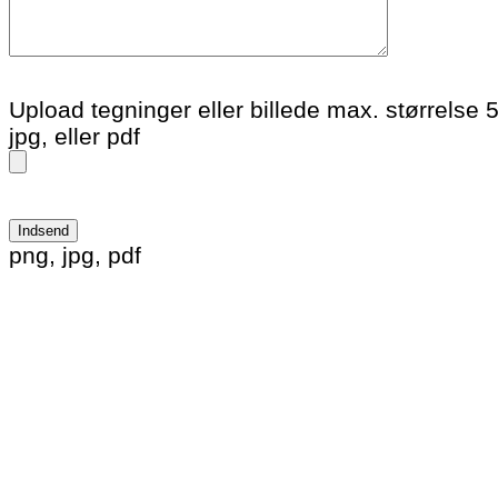
Upload tegninger eller billede max. størrelse 
jpg, eller pdf
Please leave this field empty.
png, jpg, pdf