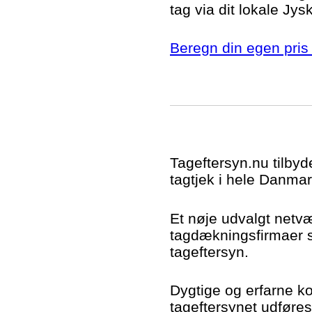
tag via dit lokale Jys
Beregn din egen pris 
Tageftersyn.nu tilbyd
tagtjek i hele Danmar
Et nøje udvalgt netv
tagdækningsfirmaer si
tageftersyn.
Dygtige og erfarne kon
tageftersynet udføres t