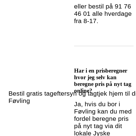
eller bestil på 91 76
46 01 alle hverdage
fra 8-17.
Har i en prisberegner
hvor jeg selv kan
beregne pris på nyt tag
online?
Bestil gratis tageftersyn og tagtjek hjem til di
Føvling
Ja, hvis du bor i
Føvling kan du med
fordel beregne pris
på nyt tag via dit
lokale Jyske