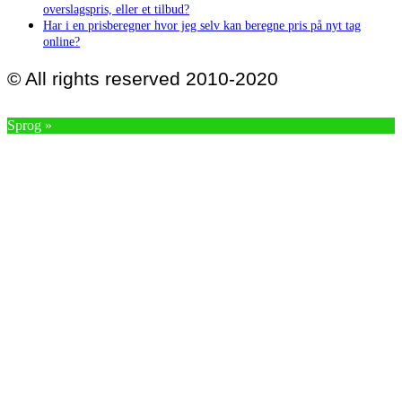
overslagspris, eller et tilbud?
Har i en prisberegner hvor jeg selv kan beregne pris på nyt tag
online?
© All rights reserved 2010-2020
Sprog »