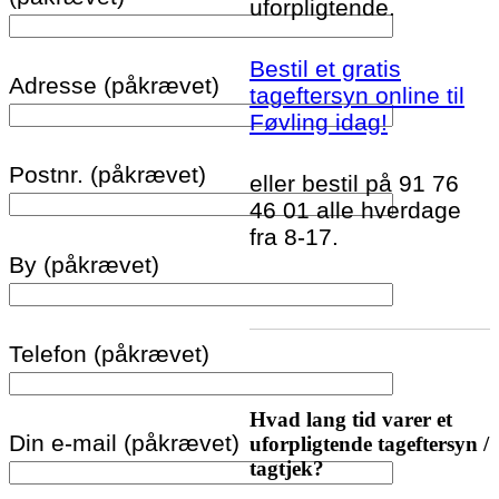
uforpligtende.
Bestil et gratis
Adresse (påkrævet)
tageftersyn online til
Føvling idag!
Postnr. (påkrævet)
eller bestil på 91 76
46 01 alle hverdage
fra 8-17.
By (påkrævet)
Telefon (påkrævet)
Hvad lang tid varer et
Din e-mail (påkrævet)
uforpligtende tageftersyn /
tagtjek?