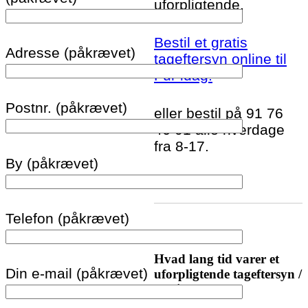
uforpligtende.
Bestil et gratis
Adresse (påkrævet)
tageftersyn online til
Fur idag!
Postnr. (påkrævet)
eller bestil på 91 76
46 01 alle hverdage
fra 8-17.
By (påkrævet)
Telefon (påkrævet)
Hvad lang tid varer et
Din e-mail (påkrævet)
uforpligtende tageftersyn /
tagtjek?