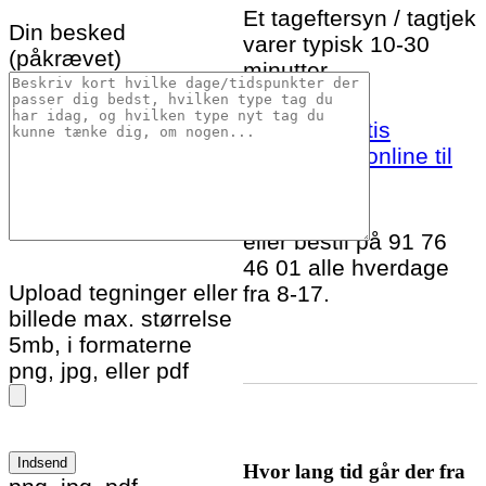
Et tageftersyn / tagtjek
Din besked
varer typisk 10-30
(påkrævet)
minutter.
Bestil et gratis
tageftersyn online til
Fur idag!
eller bestil på 91 76
46 01 alle hverdage
Upload tegninger eller
fra 8-17.
billede max. størrelse
5mb, i formaterne
png, jpg, eller pdf
Hvor lang tid går der fra
Please leave this field empty.