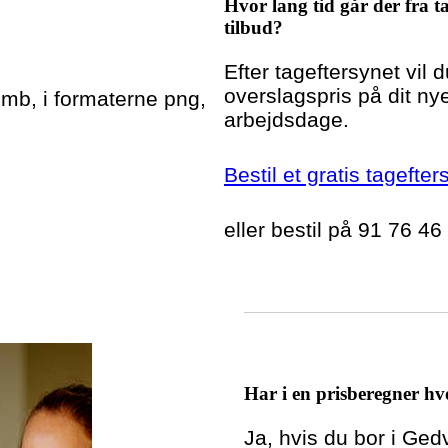
Hvor lang tid går der fra ta
tilbud?
Efter tageftersynet vil 
overslagspris på dit nye
5mb, i formaterne png,
arbejdsdage.
Bestil et gratis tagefte
eller bestil på 91 76 46
Har i en prisberegner hvo
Ja, hvis du bor i Ged