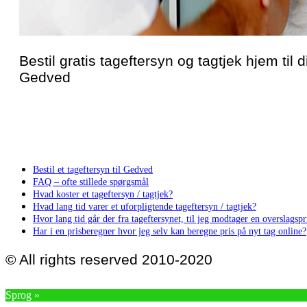
Bestil gratis tageftersyn og tagtjek hjem til di
Gedved
Bestil et tageftersyn til Gedved
FAQ – ofte stillede spørgsmål
Hvad koster et tageftersyn / tagtjek?
Hvad lang tid varer et uforpligtende tageftersyn / tagtjek?
Hvor lang tid går der fra tageftersynet, til jeg modtager en overslagspri
Har i en prisberegner hvor jeg selv kan beregne pris på nyt tag online?
© All rights reserved 2010-2020
Sprog »