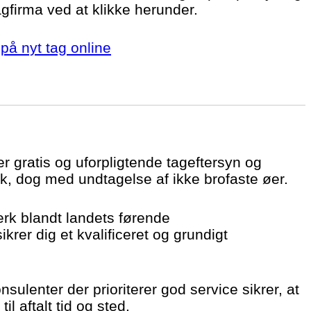
agfirma ved at klikke herunder.
på nyt tag online
er gratis og uforpligtende tageftersyn og
k, dog med undtagelse af ikke brofaste øer.
ærk blandt landets førende
krer dig et kvalificeret og grundigt
sulenter der prioriterer god service sikrer, at
il aftalt tid og sted.