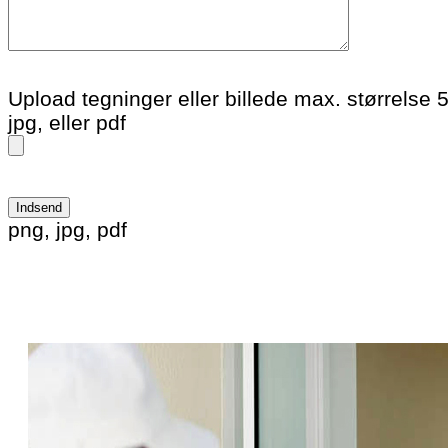
Upload tegninger eller billede max. størrelse 
jpg, eller pdf
Please leave this field empty.
png, jpg, pdf