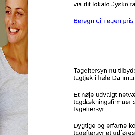
via dit lokale Jyske t
Beregn din egen pris 
Tageftersyn.nu tilbyd
tagtjek i hele Danmar
Et nøje udvalgt netv
tagdækningsfirmaer si
tageftersyn.
Dygtige og erfarne kon
tageftersynet udføres t