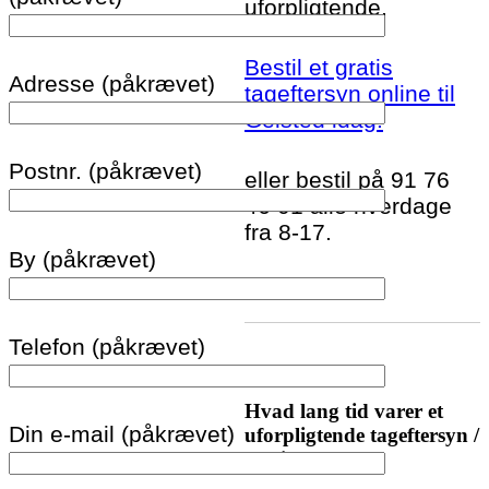
uforpligtende.
Bestil et gratis
Adresse (påkrævet)
tageftersyn online til
Gelsted idag!
Postnr. (påkrævet)
eller bestil på 91 76
46 01 alle hverdage
fra 8-17.
By (påkrævet)
Telefon (påkrævet)
Hvad lang tid varer et
Din e-mail (påkrævet)
uforpligtende tageftersyn /
tagtjek?