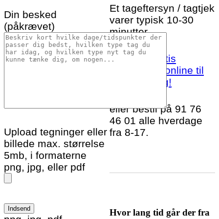
Et tageftersyn / tagtjek
Din besked
varer typisk 10-30
(påkrævet)
minutter.
Bestil et gratis
tageftersyn online til
Gelsted idag!
eller bestil på 91 76
46 01 alle hverdage
Upload tegninger eller
fra 8-17.
billede max. størrelse
5mb, i formaterne
png, jpg, eller pdf
Hvor lang tid går der fra
Please leave this field empty.