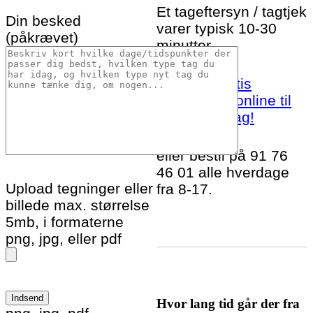
Et tageftersyn / tagtjek
Din besked
varer typisk 10-30
(påkrævet)
minutter.
Bestil et gratis
tageftersyn online til
Glesborg idag!
eller bestil på 91 76
46 01 alle hverdage
Upload tegninger eller
fra 8-17.
billede max. størrelse
5mb, i formaterne
png, jpg, eller pdf
Hvor lang tid går der fra
Please leave this field empty.