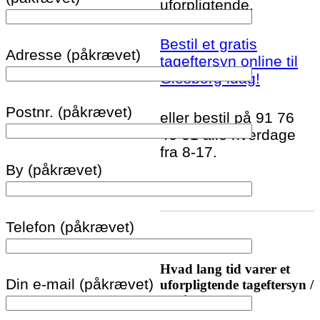
uforpligtende.
Bestil et gratis
Adresse (påkrævet)
tageftersyn online til
Glesborg idag!
Postnr. (påkrævet)
eller bestil på 91 76
46 01 alle hverdage
fra 8-17.
By (påkrævet)
Telefon (påkrævet)
Hvad lang tid varer et
Din e-mail (påkrævet)
uforpligtende tageftersyn /
tagtjek?