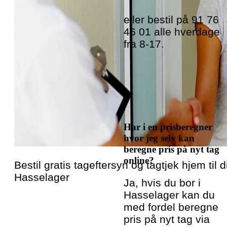
eller bestil på 91 76
46 01 alle hverdage
fra 8-17.
Har i en prisberegner
hvor jeg selv kan
beregne pris på nyt tag
online?
Bestil gratis tageftersyn og tagtjek hjem til di
Hasselager
Ja, hvis du bor i
Hasselager kan du
med fordel beregne
pris på nyt tag via