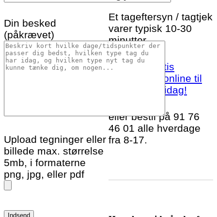
Et tageftersyn / tagtjek
Din besked
varer typisk 10-30
(påkrævet)
minutter.
Bestil et gratis
tageftersyn online til
Hasselager idag!
eller bestil på 91 76
46 01 alle hverdage
Upload tegninger eller
fra 8-17.
billede max. størrelse
5mb, i formaterne
png, jpg, eller pdf