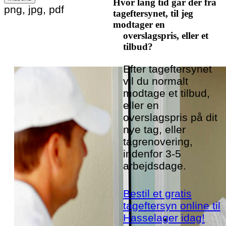
Hvor lang tid går der fra
Please leave this field empty.
png, jpg, pdf
tageftersynet, til jeg
modtager en
overslagspris, eller et
tilbud?
Efter tageftersynet
vil du normalt
modtage et tilbud,
eller en
overslagspris på dit
nye tag, eller
tagrenovering,
indenfor 3-5
arbejdsdage.
Bestil et gratis
tageftersyn online til
Hasselager idag!