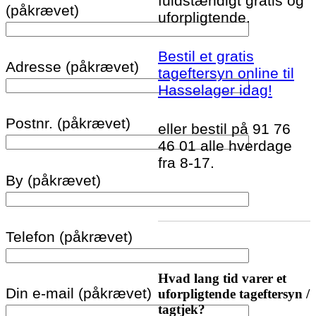
fuldstændigt gratis og
(påkrævet)
uforpligtende.
Bestil et gratis
Adresse (påkrævet)
tageftersyn online til
Hasselager idag!
Postnr. (påkrævet)
eller bestil på 91 76
46 01 alle hverdage
fra 8-17.
By (påkrævet)
Telefon (påkrævet)
Hvad lang tid varer et
Din e-mail (påkrævet)
uforpligtende tageftersyn /
tagtjek?