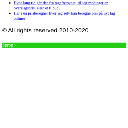
Hvor lang tid går der fra tageftersynet, til jeg modtager en
overslagspris, eller et tilbud?
Har i en prisberegner hvor jeg selv kan beregne pris på nyt tag
online?
© All rights reserved 2010-2020
Sprog »