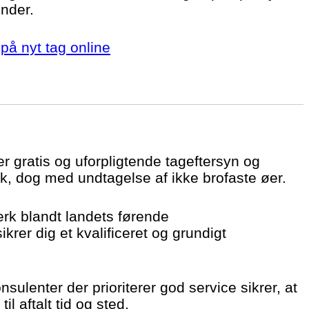
under.
på nyt tag online
er gratis og uforpligtende tageftersyn og
k, dog med undtagelse af ikke brofaste øer.
ærk blandt landets førende
krer dig et kvalificeret og grundigt
sulenter der prioriterer god service sikrer, at
il aftalt tid og sted.