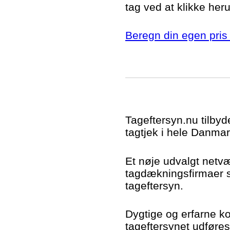
tag ved at klikke her
Beregn din egen pris 
Tageftersyn.nu tilbyd
tagtjek i hele Danmar
Et nøje udvalgt netv
tagdækningsfirmaer si
tageftersyn.
Dygtige og erfarne kon
tageftersynet udføres t