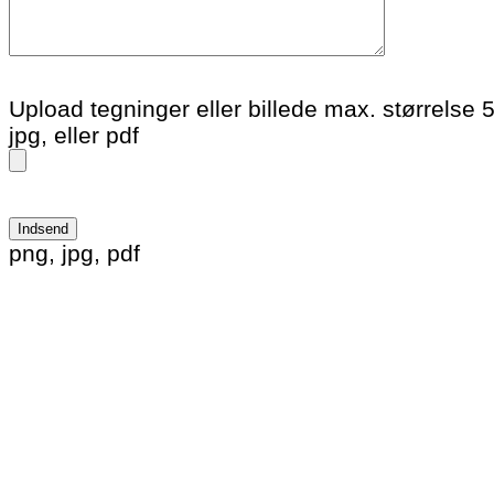
Upload tegninger eller billede max. størrelse 
jpg, eller pdf
Please leave this field empty.
png, jpg, pdf