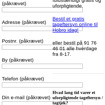
fuldstændigt gratis og
(påkrævet)
uforpligtende.
Bestil et gratis
Adresse (påkrævet)
tageftersyn online til
Hobro idag!
Postnr. (påkrævet)
eller bestil på 91 76
46 01 alle hverdage
fra 8-17.
By (påkrævet)
Telefon (påkrævet)
Hvad lang tid varer et
Din e-mail (påkrævet)
uforpligtende tageftersyn /
tagtjek?