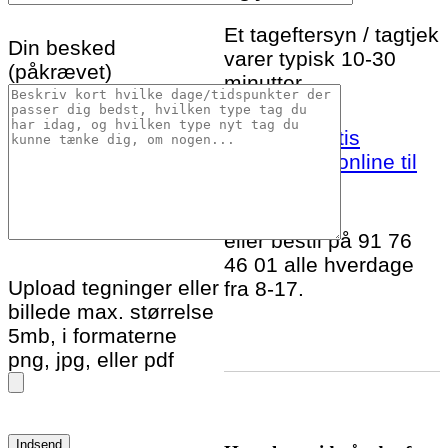
Et tageftersyn / tagtjek
Din besked
varer typisk 10-30
(påkrævet)
minutter.
Bestil et gratis
tageftersyn online til
Hobro idag!
eller bestil på 91 76
46 01 alle hverdage
Upload tegninger eller
fra 8-17.
billede max. størrelse
5mb, i formaterne
png, jpg, eller pdf