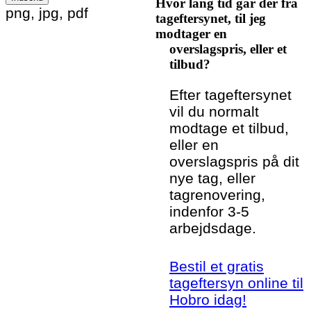
Hvor lang tid går der fra
Please leave this field empty.
png, jpg, pdf
tageftersynet, til jeg
modtager en
overslagspris, eller et
tilbud?
Efter tageftersynet
vil du normalt
modtage et tilbud,
eller en
overslagspris på dit
nye tag, eller
tagrenovering,
indenfor 3-5
arbejdsdage.
Bestil et gratis
tageftersyn online til
Hobro idag!