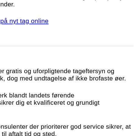
under.
på nyt tag online
er gratis og uforpligtende tageftersyn og
k, dog med undtagelse af ikke brofaste øer.
ærk blandt landets førende
krer dig et kvalificeret og grundigt
sulenter der prioriterer god service sikrer, at
il aftalt tid og sted.