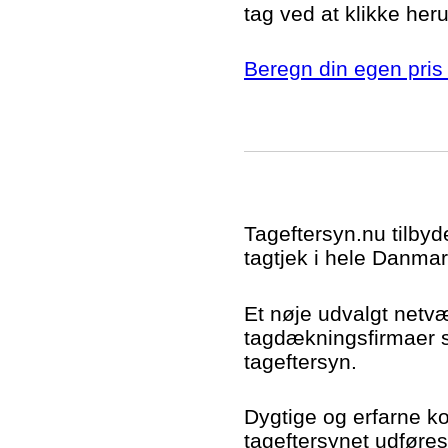
tag ved at klikke her
Beregn din egen pris 
Tageftersyn.nu tilbyd
tagtjek i hele Danmar
Et nøje udvalgt netv
tagdækningsfirmaer si
tageftersyn.
Dygtige og erfarne kon
tageftersynet udføres t