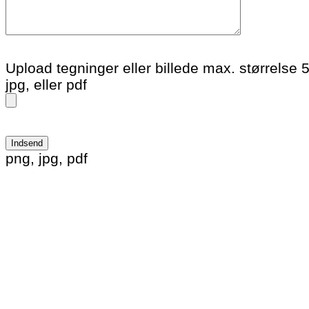
Upload tegninger eller billede max. størrelse 
jpg, eller pdf
Please leave this field empty.
png, jpg, pdf