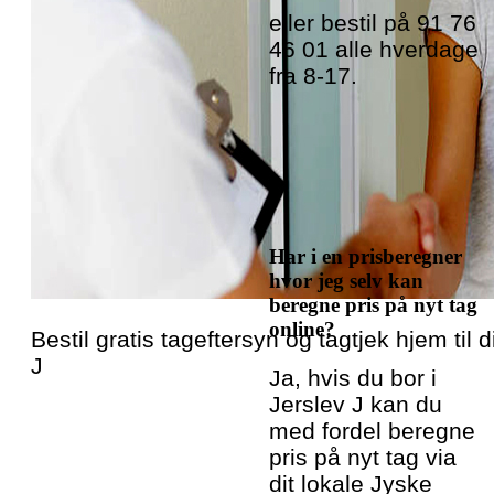
eller bestil på 91 76
46 01 alle hverdage
fra 8-17.
Har i en prisberegner
hvor jeg selv kan
beregne pris på nyt tag
online?
Bestil gratis tageftersyn og tagtjek hjem til d
J
Ja, hvis du bor i
Jerslev J kan du
med fordel beregne
pris på nyt tag via
dit lokale Jyske