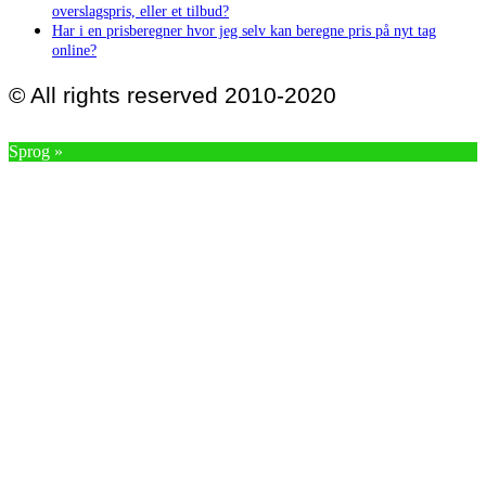
overslagspris, eller et tilbud?
Har i en prisberegner hvor jeg selv kan beregne pris på nyt tag
online?
© All rights reserved 2010-2020
Sprog »