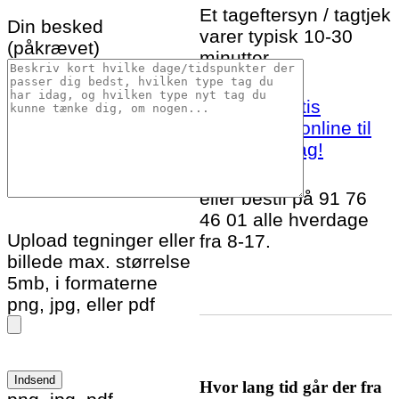
Et tageftersyn / tagtjek
Din besked
varer typisk 10-30
(påkrævet)
minutter.
Bestil et gratis
tageftersyn online til
Jerslev J idag!
eller bestil på 91 76
46 01 alle hverdage
Upload tegninger eller
fra 8-17.
billede max. størrelse
5mb, i formaterne
png, jpg, eller pdf
Hvor lang tid går der fra
Please leave this field empty.