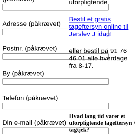
uforpligtende.
Bestil et gratis
Adresse (påkrævet)
tageftersyn online til
Jerslev J idag!
Postnr. (påkrævet)
eller bestil på 91 76
46 01 alle hverdage
fra 8-17.
By (påkrævet)
Telefon (påkrævet)
Hvad lang tid varer et
Din e-mail (påkrævet)
uforpligtende tageftersyn /
tagtjek?