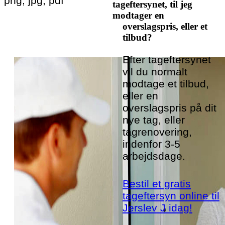
png, jpg, pdf
tageftersynet, til jeg
modtager en
overslagspris, eller et
tilbud?
Efter tageftersynet
vil du normalt
modtage et tilbud,
eller en
overslagspris på dit
nye tag, eller
tagrenovering,
indenfor 3-5
arbejdsdage.
Bestil et gratis
tageftersyn online til
Jerslev J idag!