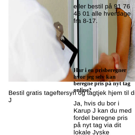
eller bestil på 91 76
46 01 alle hverdage
fra 8-17.
Har i en prisberegner
hvor jeg selv kan
beregne pris på nyt tag
online?
Bestil gratis tageftersyn og tagtjek hjem til d
J
Ja, hvis du bor i
Karup J kan du med
fordel beregne pris
på nyt tag via dit
lokale Jyske