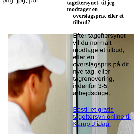
png, jpg, pdf
tageftersynet, til jeg
modtager en
overslagspris, eller et
tilbud?
Efter tageftersynet
vil du normalt
modtage et tilbud,
eller en
overslagspris på dit
nye tag, eller
tagrenovering,
indenfor 3-5
arbejdsdage.
Bestil et gratis
tageftersyn online til
Karup J idag!