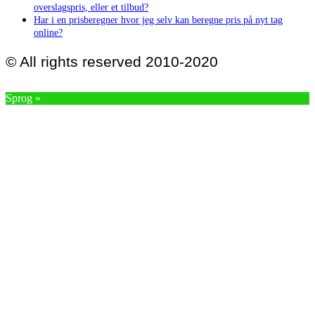
overslagspris, eller et tilbud?
Har i en prisberegner hvor jeg selv kan beregne pris på nyt tag
online?
© All rights reserved 2010-2020
Sprog »