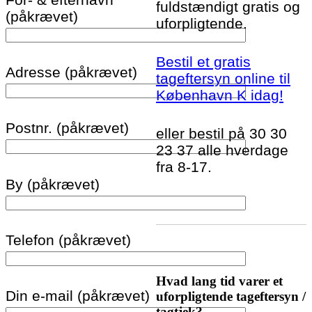
fuldstændigt gratis og
(påkrævet)
uforpligtende.
Bestil et gratis
Adresse (påkrævet)
tageftersyn online til
København K idag!
Postnr. (påkrævet)
eller bestil på 30 30
23 37 alle hverdage
fra 8-17.
By (påkrævet)
Telefon (påkrævet)
Hvad lang tid varer et
Din e-mail (påkrævet)
uforpligtende tageftersyn /
tagtjek?