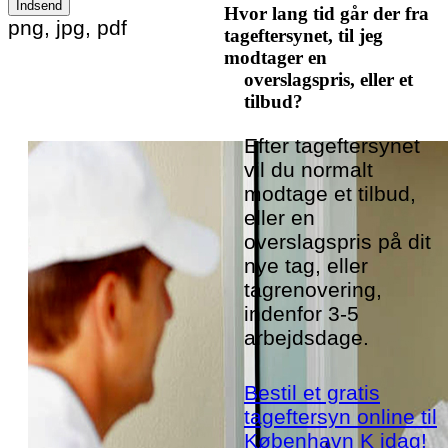
Hvor lang tid går der fra
Please leave this field empty.
png, jpg, pdf
tageftersynet, til jeg
modtager en
overslagspris, eller et
tilbud?
Efter tageftersynet
vil du normalt
modtage et tilbud,
eller en
overslagspris på dit
nye tag, eller
tagrenovering,
indenfor 3-5
arbejdsdage.
Bestil et gratis
tageftersyn online til
København K idag!