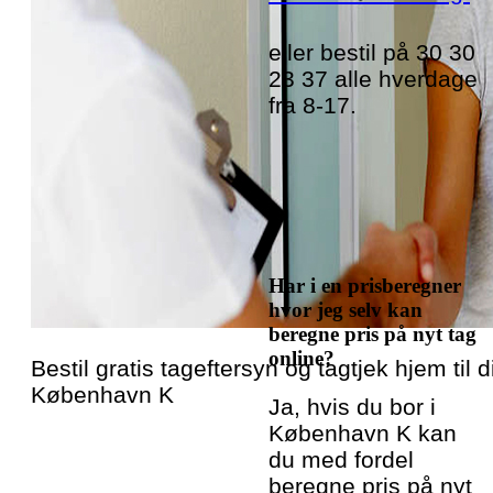
eller bestil på 30 30
23 37 alle hverdage
fra 8-17.
Har i en prisberegner
hvor jeg selv kan
beregne pris på nyt tag
online?
Bestil gratis tageftersyn og tagtjek hjem til di
København K
Ja, hvis du bor i
København K kan
du med fordel
beregne pris på nyt