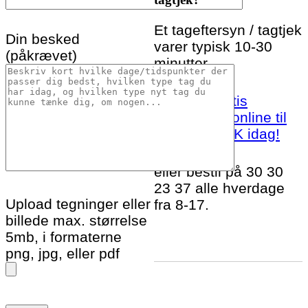
Et tageftersyn / tagtjek
Din besked
varer typisk 10-30
(påkrævet)
minutter.
Bestil et gratis
tageftersyn online til
København K idag!
eller bestil på 30 30
23 37 alle hverdage
Upload tegninger eller
fra 8-17.
billede max. størrelse
5mb, i formaterne
png, jpg, eller pdf