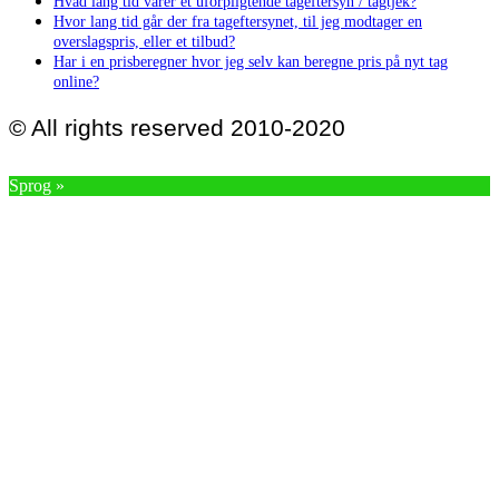
Hvad lang tid varer et uforpligtende tageftersyn / tagtjek?
Hvor lang tid går der fra tageftersynet, til jeg modtager en
overslagspris, eller et tilbud?
Har i en prisberegner hvor jeg selv kan beregne pris på nyt tag
online?
© All rights reserved 2010-2020
Sprog »