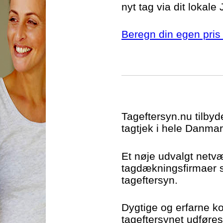
nyt tag via dit lokale
Beregn din egen pris 
Tageftersyn.nu tilbyd
tagtjek i hele Danmar
Et nøje udvalgt netv
tagdækningsfirmaer si
tageftersyn.
Dygtige og erfarne kon
tageftersynet udføres t