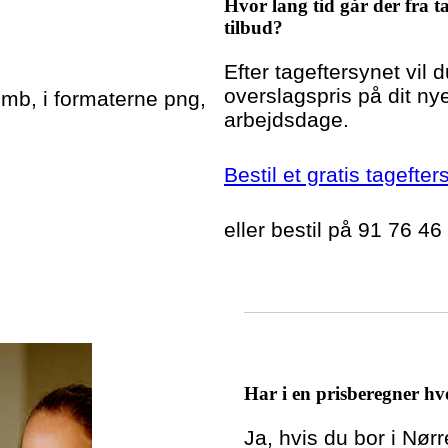
Hvor lang tid går der fra ta
tilbud?
Efter tageftersynet vil 
overslagspris på dit nye
5mb, i formaterne png,
arbejdsdage.
Bestil et gratis tagefte
eller bestil på 91 76 46
Har i en prisberegner hvo
Ja, hvis du bor i Nø