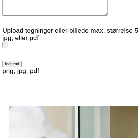
Upload tegninger eller billede max. størrelse 
jpg, eller pdf
Please leave this field empty.
png, jpg, pdf