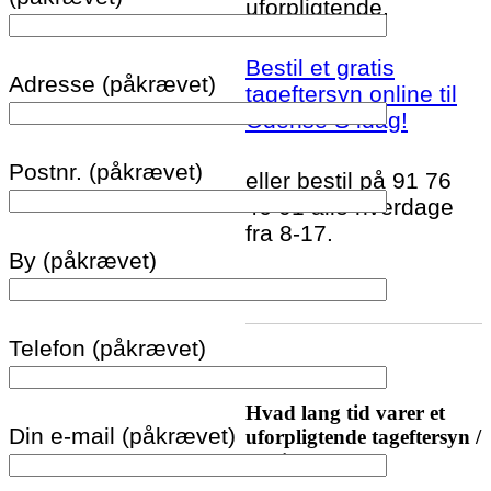
uforpligtende.
Bestil et gratis
Adresse (påkrævet)
tageftersyn online til
Odense S idag!
Postnr. (påkrævet)
eller bestil på 91 76
46 01 alle hverdage
fra 8-17.
By (påkrævet)
Telefon (påkrævet)
Hvad lang tid varer et
Din e-mail (påkrævet)
uforpligtende tageftersyn /
tagtjek?