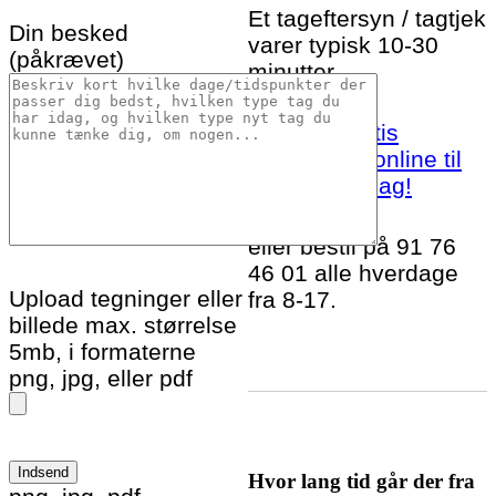
Et tageftersyn / tagtjek
Din besked
varer typisk 10-30
(påkrævet)
minutter.
Bestil et gratis
tageftersyn online til
Odense S idag!
eller bestil på 91 76
46 01 alle hverdage
Upload tegninger eller
fra 8-17.
billede max. størrelse
5mb, i formaterne
png, jpg, eller pdf
Hvor lang tid går der fra
Please leave this field empty.