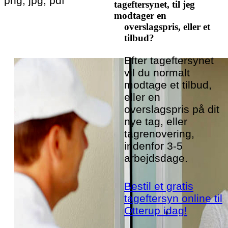
png, jpg, pdf
tageftersynet, til jeg
modtager en
overslagspris, eller et
tilbud?
Efter tageftersynet
vil du normalt
modtage et tilbud,
eller en
overslagspris på dit
nye tag, eller
tagrenovering,
indenfor 3-5
arbejdsdage.
Bestil et gratis
tageftersyn online til
Otterup idag!