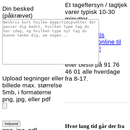
Et tageftersyn / tagtjek
Din besked
varer typisk 10-30
(påkrævet)
minutter.
Bestil et gratis
tageftersyn online til
Otterup idag!
eller bestil på 91 76
46 01 alle hverdage
Upload tegninger eller
fra 8-17.
billede max. størrelse
5mb, i formaterne
png, jpg, eller pdf
Hvor lang tid går der fra
Please leave this field empty.