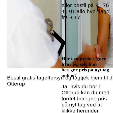
eller bestil på 91 76
46 01 alle hverdage
fra 8-17.
Har i en prisberegner
hvor jeg selv kan
beregne pris på nyt tag
online?
Bestil gratis tageftersyn og tagtjek hjem til di
Otterup
Ja, hvis du bor i
Otterup kan du med
fordel beregne pris
på nyt tag ved at
klikke herunder.