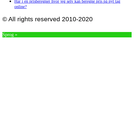
Har i en prisberegner hvor jeg selv kan beregne pris på nyt tag
online?
© All rights reserved 2010-2020
Sprog »