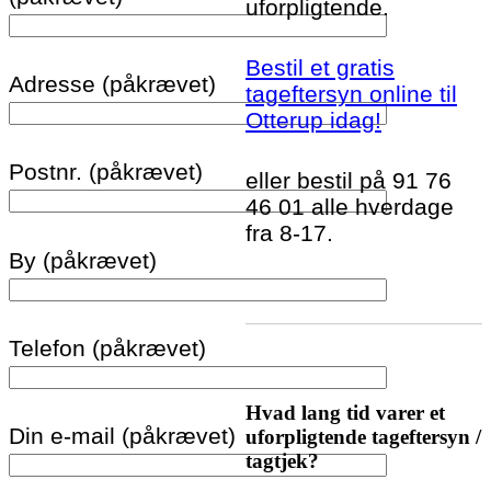
uforpligtende.
Bestil et gratis
Adresse (påkrævet)
tageftersyn online til
Otterup idag!
Postnr. (påkrævet)
eller bestil på 91 76
46 01 alle hverdage
fra 8-17.
By (påkrævet)
Telefon (påkrævet)
Hvad lang tid varer et
Din e-mail (påkrævet)
uforpligtende tageftersyn /
tagtjek?