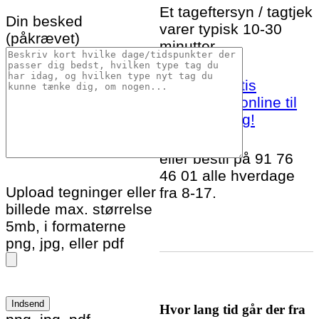
Et tageftersyn / tagtjek
Din besked
varer typisk 10-30
(påkrævet)
minutter.
Bestil et gratis
tageftersyn online til
Rødding idag!
eller bestil på 91 76
46 01 alle hverdage
Upload tegninger eller
fra 8-17.
billede max. størrelse
5mb, i formaterne
png, jpg, eller pdf
Hvor lang tid går der fra
Please leave this field empty.