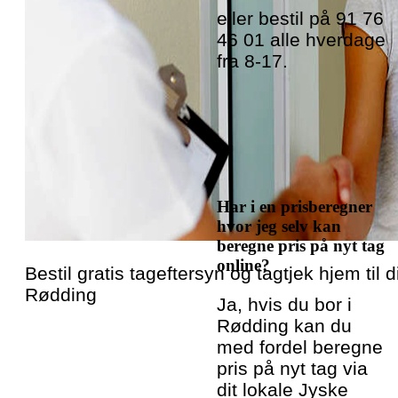
eller bestil på 91 76
46 01 alle hverdage
fra 8-17.
Har i en prisberegner
hvor jeg selv kan
beregne pris på nyt tag
online?
Bestil gratis tageftersyn og tagtjek hjem til di
Rødding
Ja, hvis du bor i
Rødding kan du
med fordel beregne
pris på nyt tag via
dit lokale Jyske