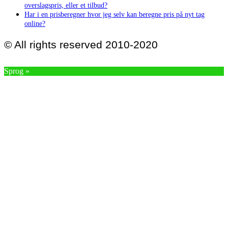
overslagspris, eller et tilbud?
Har i en prisberegner hvor jeg selv kan beregne pris på nyt tag
online?
© All rights reserved 2010-2020
Sprog »