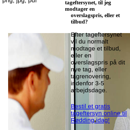
png, jpg, pdf
tageftersynet, til jeg
modtager en
overslagspris, eller et
tilbud?
Efter tageftersynet
vil du normalt
modtage et tilbud,
eller en
overslagspris på dit
nye tag, eller
tagrenovering,
indenfor 3-5
arbejdsdage.
Bestil et gratis
tageftersyn online til
Rødding idag!