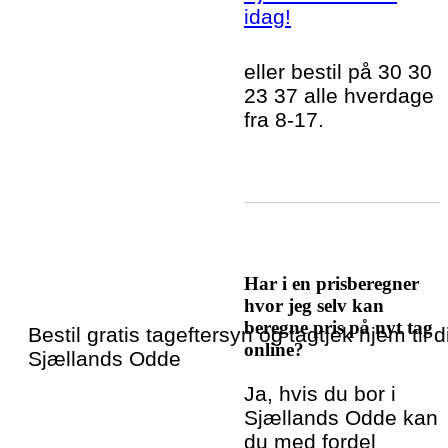
idag!
eller bestil på 30 30
23 37 alle hverdage
fra 8-17.
Har i en prisberegner
hvor jeg selv kan
beregne pris på nyt tag
Bestil gratis tageftersyn og tagtjek hjem til di
online?
Sjællands Odde
Ja, hvis du bor i
Sjællands Odde kan
du med fordel