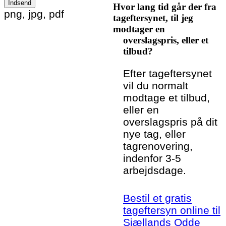
Hvor lang tid går der fra
Please leave this field empty.
png, jpg, pdf
tageftersynet, til jeg
modtager en
overslagspris, eller et
tilbud?
Efter tageftersynet
vil du normalt
modtage et tilbud,
eller en
overslagspris på dit
nye tag, eller
tagrenovering,
indenfor 3-5
arbejdsdage.
Bestil et gratis
tageftersyn online til
Sjællands Odde