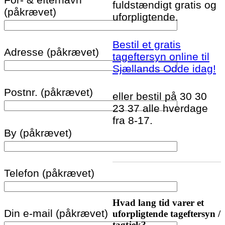
fuldstændigt gratis og
(påkrævet)
uforpligtende.
Bestil et gratis
Adresse (påkrævet)
tageftersyn online til
Sjællands Odde idag!
Postnr. (påkrævet)
eller bestil på 30 30
23 37 alle hverdage
fra 8-17.
By (påkrævet)
Telefon (påkrævet)
Hvad lang tid varer et
Din e-mail (påkrævet)
uforpligtende tageftersyn /
tagtjek?