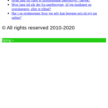
Hvad lang tid varer et uforpligtende tageftersyn / tagtjek?
Hvor lang tid går der fra tageftersynet, til jeg modtager en
overslagspris, eller et tilbud?
Har i en prisberegner hvor jeg selv kan beregne pris på nyt tag
online?
© All rights reserved 2010-2020
Sprog »