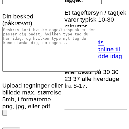
Et tageftersyn / tagtjek
Din besked
varer typisk 10-30
(påkrævet)
minutter.
Bestil et gratis
tageftersyn online til
Sjællands Odde idag!
eller bestil på 30 30
23 37 alle hverdage
Upload tegninger eller
fra 8-17.
billede max. størrelse
5mb, i formaterne
png, jpg, eller pdf