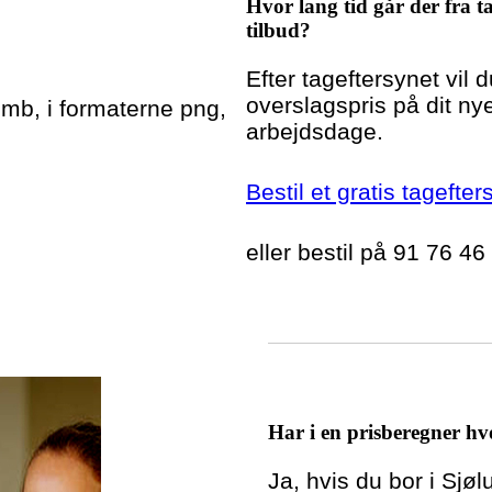
Hvor lang tid går der fra ta
tilbud?
Efter tageftersynet vil 
overslagspris på dit nye
5mb, i formaterne png,
arbejdsdage.
Bestil et gratis tagefter
eller bestil på 91 76 46
Har i en prisberegner hvo
Ja, hvis du bor i Sjø