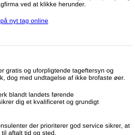
agfirma ved at klikke herunder.
på nyt tag online
er gratis og uforpligtende tageftersyn og
k, dog med undtagelse af ikke brofaste øer.
ærk blandt landets førende
krer dig et kvalificeret og grundigt
sulenter der prioriterer god service sikrer, at
il aftalt tid og sted.