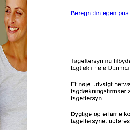
Beregn din egen pris 
Tageftersyn.nu tilbyd
tagtjek i hele Danmar
Et nøje udvalgt netv
tagdækningsfirmaer si
tageftersyn.
Dygtige og erfarne kon
tageftersynet udføres t