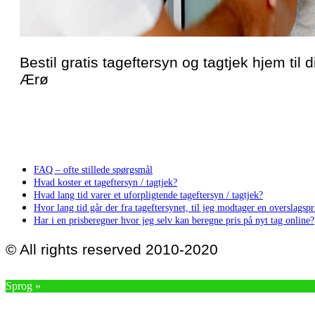
Bestil gratis tageftersyn og tagtjek hjem til 
Ærø
FAQ – ofte stillede spørgsmål
Hvad koster et tageftersyn / tagtjek?
Hvad lang tid varer et uforpligtende tageftersyn / tagtjek?
Hvor lang tid går der fra tageftersynet, til jeg modtager en overslagspri
Har i en prisberegner hvor jeg selv kan beregne pris på nyt tag online?
© All rights reserved 2010-2020
Sprog »