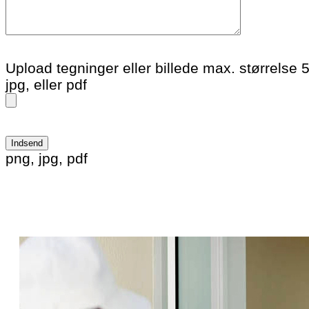
Upload tegninger eller billede max. størrelse 
jpg, eller pdf
Please leave this field empty.
png, jpg, pdf