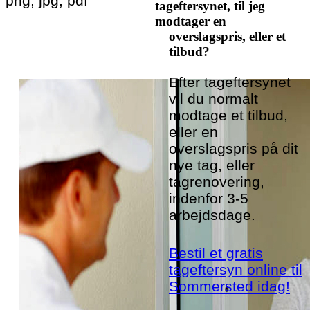
png, jpg, pdf
tageftersynet, til jeg
modtager en
overslagspris, eller et
tilbud?
Efter tageftersynet
vil du normalt
modtage et tilbud,
eller en
overslagspris på dit
nye tag, eller
tagrenovering,
indenfor 3-5
arbejdsdage.
Bestil et gratis
tageftersyn online til
Sommersted idag!