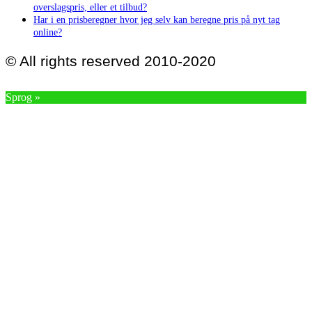
overslagspris, eller et tilbud?
Har i en prisberegner hvor jeg selv kan beregne pris på nyt tag
online?
© All rights reserved 2010-2020
Sprog »