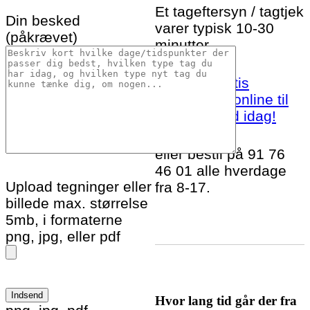
Et tageftersyn / tagtjek
Din besked
varer typisk 10-30
(påkrævet)
minutter.
Bestil et gratis
tageftersyn online til
Sommersted idag!
eller bestil på 91 76
46 01 alle hverdage
Upload tegninger eller
fra 8-17.
billede max. størrelse
5mb, i formaterne
png, jpg, eller pdf
Hvor lang tid går der fra
Please leave this field empty.