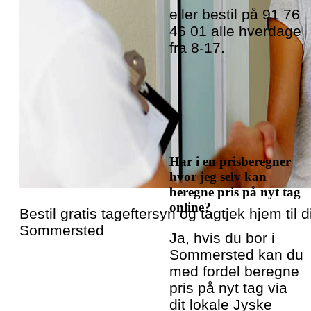
eller bestil på 91 76
46 01 alle hverdage
fra 8-17.
Har i en prisberegner
hvor jeg selv kan
beregne pris på nyt tag
online?
Bestil gratis tageftersyn og tagtjek hjem til di
Sommersted
Ja, hvis du bor i
Sommersted kan du
med fordel beregne
pris på nyt tag via
dit lokale Jyske