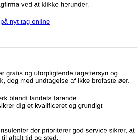
agfirma ved at klikke herunder.
på nyt tag online
er gratis og uforpligtende tageftersyn og
k, dog med undtagelse af ikke brofaste øer.
ærk blandt landets førende
krer dig et kvalificeret og grundigt
sulenter der prioriterer god service sikrer, at
il aftalt tid og sted.