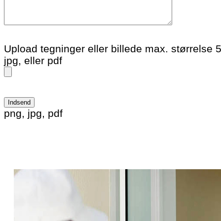
Upload tegninger eller billede max. størrelse 
jpg, eller pdf
Please leave this field empty.
png, jpg, pdf