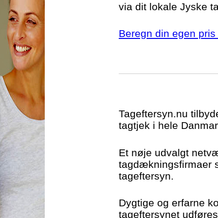
via dit lokale Jyske t
Beregn din egen pris 
Tageftersyn.nu tilbyd
tagtjek i hele Danmar
Et nøje udvalgt netv
tagdækningsfirmaer si
tageftersyn.
Dygtige og erfarne kon
tageftersynet udføres t