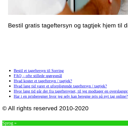
Bestil gratis tageftersyn og tagtjek hjem til d
Bestil et tageftersyn til Sorring
FAQ – ofte stillede spørgsmål
Hvad koster et tageftersyn / tagtjek?
Hvad lang tid varer et uforpligtende tageftersyn / tagtjek?
Hvor lang tid går der fra tageftersynet, til jeg modtager en overslagspri
Har i en prisberegner hvor jeg selv kan beregne pris på nyt tag online?
© All rights reserved 2010-2020
Sprog »