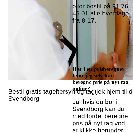
eller bestil på 91 76
46 01 alle hverdage
fra 8-17.
Har i en prisberegner
hvor jeg selv kan
beregne pris på nyt tag
online?
Bestil gratis tageftersyn og tagtjek hjem til di
Svendborg
Ja, hvis du bor i
Svendborg kan du
med fordel beregne
pris på nyt tag ved
at klikke herunder.