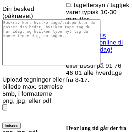
Et tageftersyn / tagtjek
Din besked
varer typisk 10-30
(påkrævet)
minutter.
Bestil et gratis
tageftersyn online til
Svendborg idag!
eller bestil på 91 76
46 01 alle hverdage
Upload tegninger eller
fra 8-17.
billede max. størrelse
5mb, i formaterne
png, jpg, eller pdf
Hvor lang tid går der fra
Please leave this field empty.