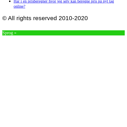
Har i en prisberegner hvor jeg selv kan beregne pris på nyt tag
online?
© All rights reserved 2010-2020
Sprog »