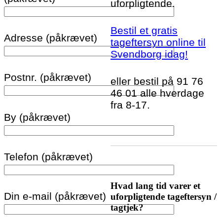
uforpligtende.
Bestil et gratis
Adresse (påkrævet)
tageftersyn online til
Svendborg idag!
Postnr. (påkrævet)
eller bestil på 91 76
46 01 alle hverdage
fra 8-17.
By (påkrævet)
Telefon (påkrævet)
Hvad lang tid varer et
Din e-mail (påkrævet)
uforpligtende tageftersyn /
tagtjek?