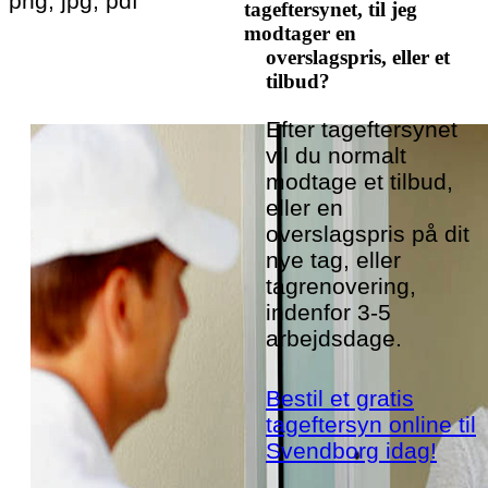
png, jpg, pdf
tageftersynet, til jeg
modtager en
overslagspris, eller et
tilbud?
Efter tageftersynet
vil du normalt
modtage et tilbud,
eller en
overslagspris på dit
nye tag, eller
tagrenovering,
indenfor 3-5
arbejdsdage.
Bestil et gratis
tageftersyn online til
Svendborg idag!