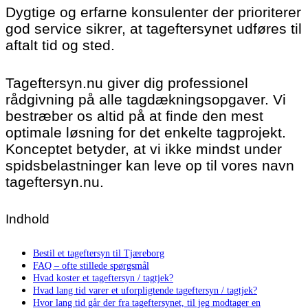
Dygtige og erfarne konsulenter der prioriterer
god service sikrer, at tageftersynet udføres til
aftalt tid og sted.
Tageftersyn.nu giver dig professionel
rådgivning på alle tagdækningsopgaver. Vi
bestræber os altid på at finde den mest
optimale løsning for det enkelte tagprojekt.
Konceptet betyder, at vi ikke mindst under
spidsbelastninger kan leve op til vores navn
tageftersyn.nu.
Indhold
Bestil et tageftersyn til Tjæreborg
FAQ – ofte stillede spørgsmål
Hvad koster et tageftersyn / tagtjek?
Hvad lang tid varer et uforpligtende tageftersyn / tagtjek?
Hvor lang tid går der fra tageftersynet, til jeg modtager en