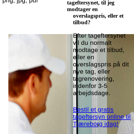
png, jpg, pdf
tageftersynet, til jeg
modtager en
overslagspris, eller et
tilbud?
Efter tageftersynet
vil du normalt
modtage et tilbud,
eller en
overslagspris på dit
nye tag, eller
tagrenovering,
indenfor 3-5
arbejdsdage.
Bestil et gratis
tageftersyn online til
Tjæreborg idag!