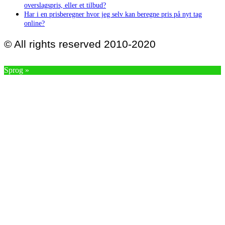
overslagspris, eller et tilbud?
Har i en prisberegner hvor jeg selv kan beregne pris på nyt tag
online?
© All rights reserved 2010-2020
Sprog »