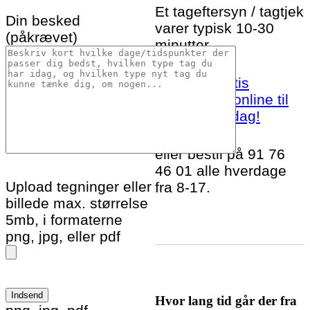
Et tageftersyn / tagtjek
Din besked
varer typisk 10-30
(påkrævet)
minutter.
Bestil et gratis
tageftersyn online til
Tjæreborg idag!
eller bestil på 91 76
46 01 alle hverdage
Upload tegninger eller
fra 8-17.
billede max. størrelse
5mb, i formaterne
png, jpg, eller pdf
Hvor lang tid går der fra
Please leave this field empty.