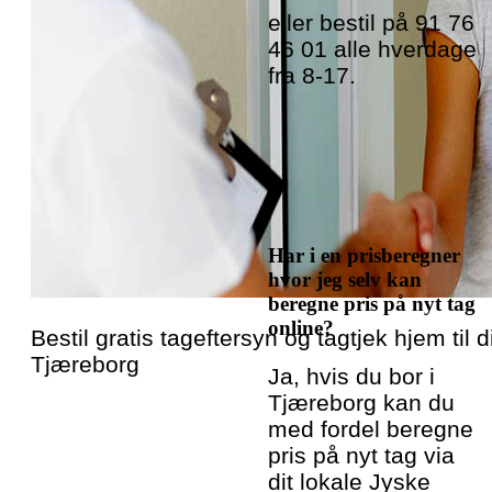
eller bestil på 91 76
46 01 alle hverdage
fra 8-17.
Har i en prisberegner
hvor jeg selv kan
beregne pris på nyt tag
online?
Bestil gratis tageftersyn og tagtjek hjem til di
Tjæreborg
Ja, hvis du bor i
Tjæreborg kan du
med fordel beregne
pris på nyt tag via
dit lokale Jyske