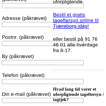
uforpligtende.
Bestil et gratis
Adresse (påkrævet)
tageftersyn online til
Tjæreborg idag!
Postnr. (påkrævet)
eller bestil på 91 76
46 01 alle hverdage
fra 8-17.
By (påkrævet)
Telefon (påkrævet)
Hvad lang tid varer et
Din e-mail (påkrævet)
uforpligtende tageftersyn /
tagtjek?