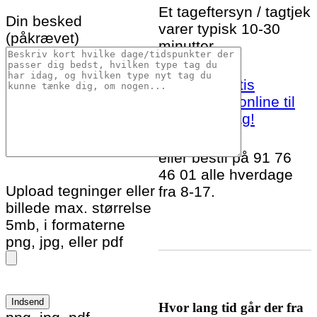
Et tageftersyn / tagtjek
Din besked
varer typisk 10-30
(påkrævet)
minutter.
Bestil et gratis
tageftersyn online til
Ullerslev idag!
eller bestil på 91 76
46 01 alle hverdage
Upload tegninger eller
fra 8-17.
billede max. størrelse
5mb, i formaterne
png, jpg, eller pdf
Hvor lang tid går der fra
Please leave this field empty.