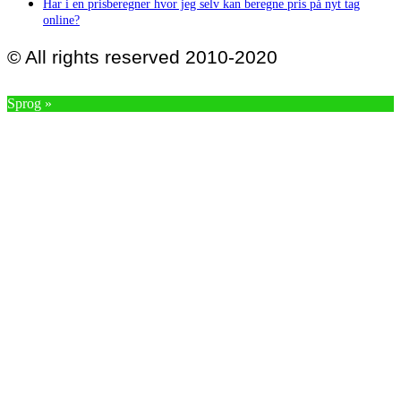
Har i en prisberegner hvor jeg selv kan beregne pris på nyt tag
online?
© All rights reserved 2010-2020
Sprog »