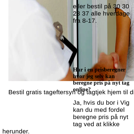
eller bestil på 30 30
23 37 alle hverdage
fra 8-17.
Har i en prisberegner
hvor jeg selv kan
beregne pris på nyt tag
online?
Bestil gratis tageftersyn og tagtjek hjem til d
Ja, hvis du bor i Vig
kan du med fordel
beregne pris på nyt
tag ved at klikke
herunder.