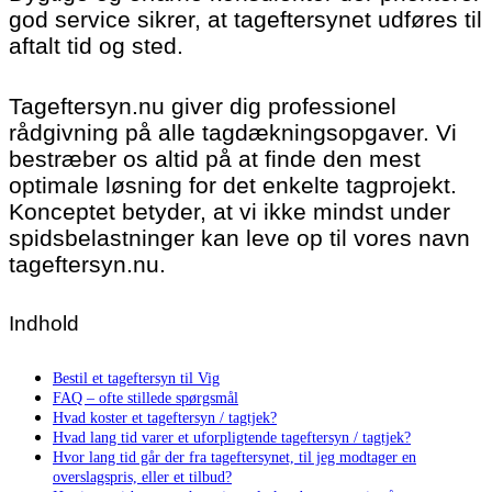
god service sikrer, at tageftersynet udføres til
aftalt tid og sted.
Tageftersyn.nu giver dig professionel
rådgivning på alle tagdækningsopgaver. Vi
bestræber os altid på at finde den mest
optimale løsning for det enkelte tagprojekt.
Konceptet betyder, at vi ikke mindst under
spidsbelastninger kan leve op til vores navn
tageftersyn.nu.
Indhold
Bestil et tageftersyn til Vig
FAQ – ofte stillede spørgsmål
Hvad koster et tageftersyn / tagtjek?
Hvad lang tid varer et uforpligtende tageftersyn / tagtjek?
Hvor lang tid går der fra tageftersynet, til jeg modtager en
overslagspris, eller et tilbud?