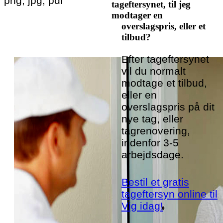
png, jpg, pdf
tageftersynet, til jeg
modtager en
overslagspris, eller et
tilbud?
Efter tageftersynet
vil du normalt
modtage et tilbud,
eller en
overslagspris på dit
nye tag, eller
tagrenovering,
indenfor 3-5
arbejdsdage.
Bestil et gratis
tageftersyn online til
Vig idag!