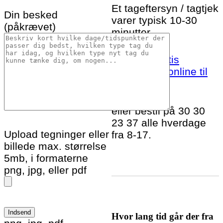
Et tageftersyn / tagtjek
Din besked
varer typisk 10-30
(påkrævet)
minutter.
Bestil et gratis
tageftersyn online til
Vig idag!
eller bestil på 30 30
23 37 alle hverdage
Upload tegninger eller
fra 8-17.
billede max. størrelse
5mb, i formaterne
png, jpg, eller pdf
Hvor lang tid går der fra
Please leave this field empty.