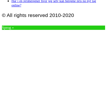
Har i en prisberegner hvor jeg selv kan beregne pris på nyt tag
online?
© All rights reserved 2010-2020
Sprog »