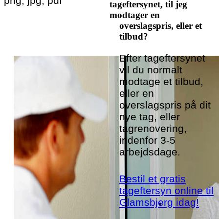
png, jpg, pdf
tageftersynet, til jeg
modtager en
overslagspris, eller et
tilbud?
Efter tageftersynet
vil du normalt
modtage et tilbud,
eller en
overslagspris på dit
nye tag, eller
tagrenovering,
indenfor 3-5
arbejdsdage.
Bestil et gratis
tageftersyn online til
Glamsbjerg idag!