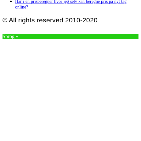
Har i en prisberegner hvor jeg selv kan beregne pris på nyt tag
online?
© All rights reserved 2010-2020
Sprog »