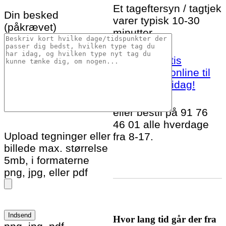
Et tageftersyn / tagtjek
Din besked
varer typisk 10-30
(påkrævet)
minutter.
Bestil et gratis
tageftersyn online til
Glamsbjerg idag!
eller bestil på 91 76
46 01 alle hverdage
Upload tegninger eller
fra 8-17.
billede max. størrelse
5mb, i formaterne
png, jpg, eller pdf
Hvor lang tid går der fra
Please leave this field empty.