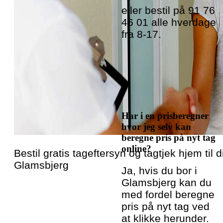
eller bestil på 91 76
46 01 alle hverdage
fra 8-17.
Har i en prisberegner
hvor jeg selv kan
beregne pris på nyt tag
online?
Bestil gratis tageftersyn og tagtjek hjem til di
Glamsbjerg
Ja, hvis du bor i
Glamsbjerg kan du
med fordel beregne
pris på nyt tag ved
at klikke herunder.